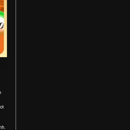
m
ơi
nh.