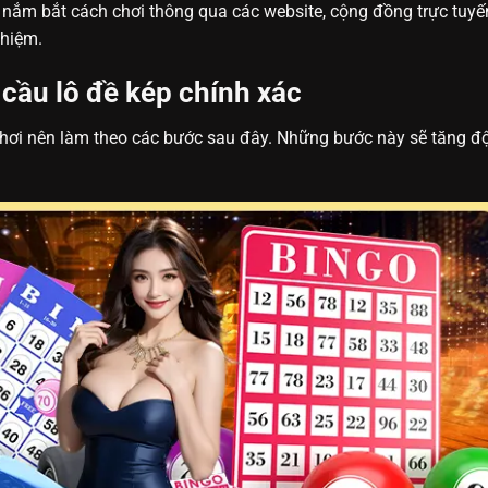
g nắm bắt cách chơi thông qua các website, cộng đồng trực tuyế
ghiệm.
cầu lô đề kép chính xác
 chơi nên làm theo các bước sau đây. Những bước này sẽ tăng đ