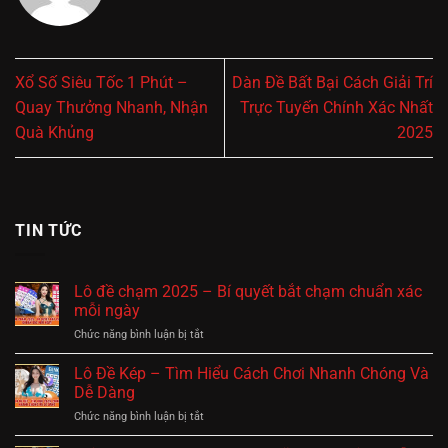
Xổ Số Siêu Tốc 1 Phút –
Dàn Đề Bất Bại Cách Giải Trí
Quay Thưởng Nhanh, Nhận
Trực Tuyến Chính Xác Nhất
Quà Khủng
2025
TIN TỨC
Lô đề chạm 2025 – Bí quyết bắt chạm chuẩn xác
mỗi ngày
ở
Chức năng bình luận bị tắt
Lô
đề
Lô Đề Kép – Tìm Hiểu Cách Chơi Nhanh Chóng Và
chạm
Dễ Dàng
2025
ở
Chức năng bình luận bị tắt
–
Lô
Bí