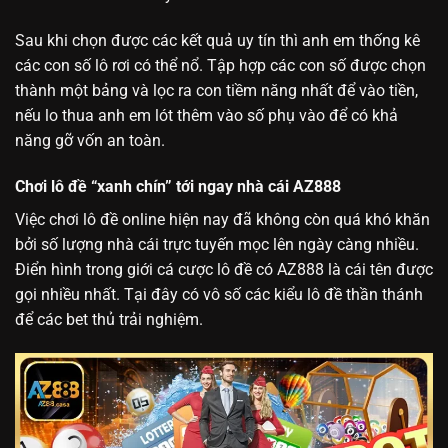
Sau khi chọn được các kết quả uy tín thì anh em thống kê
các con số lô rơi có thể nổ. Tập hợp các con số được chọn
thành một bảng và lọc ra con tiềm năng nhất để vào tiền,
nếu lo thua anh em lót thêm vào số phụ vào để có khả
năng gỡ vốn an toàn.
Chơi lô đề “xanh chín” tới ngay nhà cái AZ888
Việc chơi lô đề online hiện nay đã không còn quá khó khăn
bởi số lượng nhà cái trực tuyến mọc lên ngày càng nhiều.
Điển hình trong giới cá cược lô đề có AZ888 là cái tên được
gọi nhiều nhất. Tại đây có vô số các kiểu lô đề thần thánh
để các bet thủ trải nghiệm.