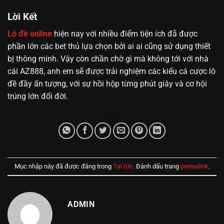
Lời Kết
Lô đề online
hiện nay với nhiều điểm tiện ích đã được
phần lớn các bet thủ lựa chọn bởi ai ai cũng sử dụng thiết
bị thông minh. Vậy còn chần chờ gì mà không tới với nhà
cái AZ888, anh em sẽ được trải nghiệm các kiểu cá cược lô
đề đầy ấn tượng, với sự hồi hộp từng phút giây và cơ hội
trúng lớn đổi đời.
Mục nhập này đã được đăng trong
Tin tức
. Đánh dấu trang
permalink
.
ADMIN