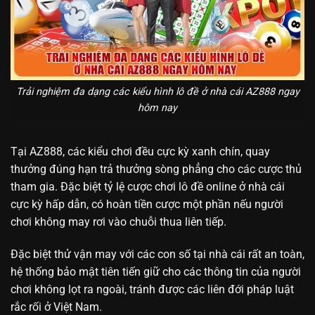
Trải nghiệm đa dạng các kiểu hình lô đề ở nhà cái AZ888 ngay
hôm nay
Tại AZ888, các kiểu chơi đều cực kỳ xanh chín, quay
thưởng đúng hạn trả thưởng sòng phẳng cho các cược thủ
tham gia. Đặc biệt tỷ lệ cược chơi lô đề online ở nhà cái
cực kỳ hấp dẫn, có hoàn tiền cược một phần nếu người
chơi không may rơi vào chuỗi thua liên tiếp.
Đặc biệt thử vận may với các con số tại nhà cái rất an toàn,
hệ thống bảo mật tiên tiến giữ cho các thông tin của người
chơi không lọt ra ngoài, tránh được các liên đới pháp luật
rắc rối ở Việt Nam.