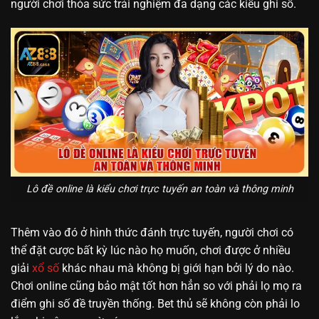
người chơi thỏa sức trải nghiệm đa dạng các kiểu ghi số.
Lô đề online là kiểu chơi trực tuyến an toàn và thông minh
Thêm vào đó ở hình thức đánh trực tuyến, người chơi có
thể đặt cược bất kỳ lúc nào họ muốn, chơi được ở nhiều
giải
xổ số
khác nhau mà không bị giới hạn bởi lý do nào.
Chơi online cũng bảo mật tốt hơn hẳn so với phải lọ mọ ra
điểm ghi số đề truyền thống. Bet thủ sẽ không còn phải lo