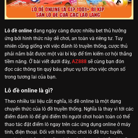
Lô đề online
đang ngày càng được nhiều bet thủ hưởng
ứng bởi hình thức này dễ chơi, an toàn và riêng tư. Tuy
nhiên cũng giống với việc đánh lô truyền thống, cược thủ
phải nắm bắt được một vài bí kíp để tìm kiếm cơ hội thắng
tiềm năng. Ở bài viết dưới đây,
AZ888
sẽ cùng bạn đón
đọc các thông tin quý báu, phục vụ tốt cho việc chọn số
trong tương lai của bạn.
Lô đề online là gì?
Theo nhiều tài liệu cắt nghĩa, lô đề online là một dạng
chuyển thức của lô đề truyền thống. Nghĩa là thay vì tới các
điểm đánh lô để ghi điểm thì người chơi hoàn toàn có thể
thao tác đặt điểm lô ngay trên các ứng dụng online ở máy
tính, điện thoại. Đối với hình thức chơi lô đề trực tuyến,