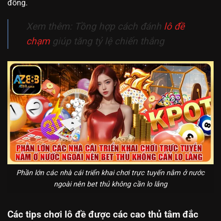
đồng.
Xem thêm: Tồng hợp cách đánh
lô đề
chạm
giúp tăng tỷ lệ chiến thắng
Phần lớn các nhà cái triển khai chơi trực tuyến nằm ở nước
ngoài nên bet thủ không cần lo lắng
Các tips chơi lô đề được các cao thủ tâm đắc