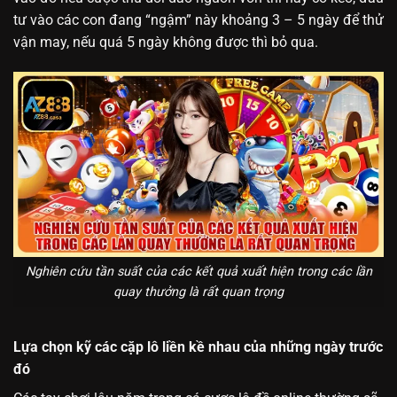
tư vào các con đang “ngậm” này khoảng 3 – 5 ngày để thử
vận may, nếu quá 5 ngày không được thì bỏ qua.
Nghiên cứu tần suất của các kết quả xuất hiện trong các lần
quay thưởng là rất quan trọng
Lựa chọn kỹ các cặp lô liền kề nhau của những ngày trước
đó