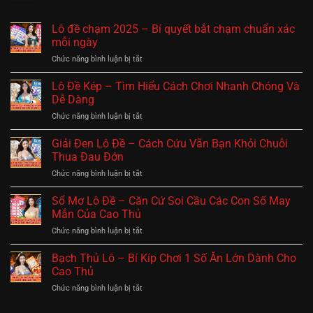
Lô đề chạm 2025 – Bí quyết bắt chạm chuẩn xác
mỗi ngày
ở
Chức năng bình luận bị tắt
Lô
đề
Lô Đề Kép – Tìm Hiểu Cách Chơi Nhanh Chóng Và
chạm
Dễ Dàng
2025
ở
Chức năng bình luận bị tắt
–
Lô
Bí
Đề
Giải Đen Lô Đề – Cách Cứu Vãn Bạn Khỏi Chuỗi
quyết
Kép
bắt
Thua Đau Đớn
–
chạm
ở
Chức năng bình luận bị tắt
Tìm
chuẩn
Giải
Hiểu
xác
Đen
Sổ Mơ Lô Đề – Căn Cứ Soi Cầu Các Con Số May
Cách
mỗi
Lô
Chơi
Mắn Của Cao Thủ
ngày
Đề
Nhanh
ở
Chức năng bình luận bị tắt
–
Chóng
Sổ
Cách
Và
Mơ
Bạch Thủ Lô – Bí Kíp Chơi 1 Số Ăn Lớn Dành Cho
Cứu
Dễ
Lô
Vãn
Cao Thủ
Dàng
Đề
Bạn
ở
Chức năng bình luận bị tắt
–
Khỏi
Bạch
Căn
Chuỗi
Thủ