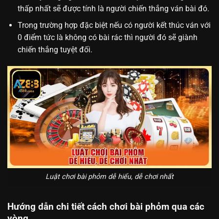
thấp nhất sẽ được tính là người chiến thắng ván bài đó.
Trong trường hợp đặc biệt nếu có người kết thúc ván với
0 điểm tức là không có bài rác thì người đó sẽ giành
chiến thắng tuyệt đối.
Luật chơi bài phỏm dễ hiểu, dễ chơi nhất
Hướng dẫn chi tiết cách chơi bài phỏm qua các
vòng