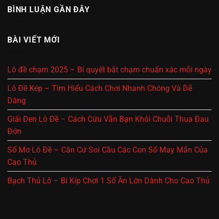
Cứ
Thua
Lô
BÌNH LUẬN GẦN ĐÂY
Soi
Đau
–
Cầu
Đớn
Bí
Các
Kíp
Con
BÀI VIẾT MỚI
Chơi
Số
1
May
Số
Mắn
Ăn
Của
Lô đề chạm 2025 – Bí quyết bắt chạm chuẩn xác mỗi ngày
Lớn
Cao
Dành
Thủ
Lô Đề Kép – Tìm Hiểu Cách Chơi Nhanh Chóng Và Dễ
Cho
Cao
Dàng
Thủ
Giải Đen Lô Đề – Cách Cứu Vãn Bạn Khỏi Chuỗi Thua Đau
Đớn
Sổ Mơ Lô Đề – Căn Cứ Soi Cầu Các Con Số May Mắn Của
Cao Thủ
Bạch Thủ Lô – Bí Kíp Chơi 1 Số Ăn Lớn Dành Cho Cao Thủ