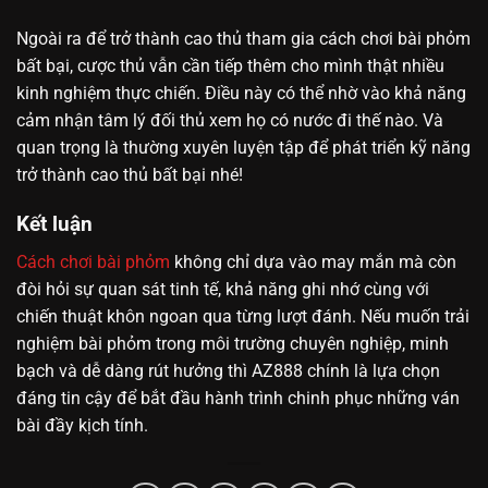
Ngoài ra để trở thành cao thủ tham gia cách chơi bài phỏm
bất bại, cược thủ vẫn cần tiếp thêm cho mình thật nhiều
kinh nghiệm thực chiến. Điều này có thể nhờ vào khả năng
cảm nhận tâm lý đối thủ xem họ có nước đi thế nào. Và
quan trọng là thường xuyên luyện tập để phát triển kỹ năng
trở thành cao thủ bất bại nhé!
Kết luận
Cách chơi bài phỏm
không chỉ dựa vào may mắn mà còn
đòi hỏi sự quan sát tinh tế, khả năng ghi nhớ cùng với
chiến thuật khôn ngoan qua từng lượt đánh. Nếu muốn trải
nghiệm bài phỏm trong môi trường chuyên nghiệp, minh
bạch và dễ dàng rút hưởng thì AZ888 chính là lựa chọn
đáng tin cậy để bắt đầu hành trình chinh phục những ván
bài đầy kịch tính.