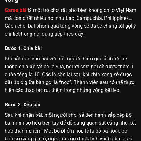
Game bài
là một trò chơi rất phổ biến không chỉ ở Việt Nam
mà còn ở rất nhiều nơi như Lào, Campuchia, Philippines,..
Cách chơi bài phỏm qua từng vòng sẽ được chúng tôi gợi ý
chi tiết trong nội dung tiếp theo đây:
Bước 1: Chia bài
Khi bắt đầu ván bài với mỗi người tham gia sẽ được hệ
thống chia đề tất cả là 9 lá, người chia bài sẽ được thêm 1
quân tổng là 10. Các lá còn lại sau khi chia xong sẽ được
đặt úp ở giữa bàn gọi là “nọc”. Thành viên sau có thể thực
hiện các thao tác rút thêm trong những vòng kế tiếp.
Bước 2: Xếp bài
Sau khi nhận bài, mỗi người chơi sẽ tiến hành sắp xếp bộ
bài mình sở hữu trên tay để dễ dàng quan sát cũng như kết
hợp thành phỏm. Một bộ phỏm hợp lệ là bộ ba hoặc bộ
bốn có cùng giá trị, ngoài ra còn được tính với bộ ba lá có