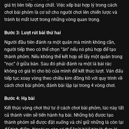
giá trị liên tiếp cùng chất. Việc xếp bài hợp lý trong cách
chơi bài phỏm là cơ sở cho người chơi lên chiến lược và
tránh bị mất lượt trong những vòng quan trọng.
Bước 3: Lượt rút bài thứ hai
Người đầu tiên đánh ra một quân mà mình không cần,
người tiếp theo có thể chọn “ăn” nếu nó phù hợp để tạo
thành phỏm. Nếu không thể kết hợp sẽ lấy một quân trong
“nọc” ở giữa bàn. Sau đó phải đánh ra một lá bài rác
không có giá trị cho bộ của mình để kết thúc lượt. Ván đấu
tiếp tục xoay vòng theo chiều kim đồng hồ với quy trình về
cách chơi bài phỏm, đánh bài lặp lại trong 4 vòng chơi.
Bước 4: Hạ bài
Kết thúc vòng chơi thứ tư ở cách chơi bài phỏm, lúc này tất
cả thành viên sẽ tiến hành hạ bài. Những bộ được tạo
thành phỏm sẽ được đặt xuống và chỉ giữ những lá còn lại