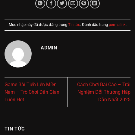
Mục nhập này đã được đăng trong
Tin tức
. Đánh dấu trang
permalink
.
ADMIN
Game Bài Tiến Lên Miền
Cách Chơi Bài Cào – Trải
Nam – Trò Chơi Dân Gian
Nghiệm Đổi Thưởng Hấp
Luôn Hot
Dẫn Nhất 2025
TIN TỨC