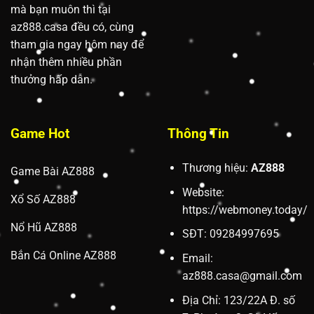
mà bạn muôn thì tại
az888.casa đều có, cùng
tham gia ngay hôm nay để
nhận thêm nhiều phần
thưởng hấp dẫn.
Game Hot
Thông Tin
Thương hiệu:
AZ888
Game Bài AZ888
Website:
Xổ Số AZ888
https://webmoney.today/
Nổ Hũ AZ888
SĐT: 09284997695
Bắn Cá Online AZ888
Email:
az888.casa@gmail.com
Địa Chỉ: 123/22A Đ. số