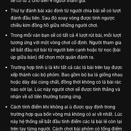
sẽ có từ 2 cho đến 4 người tham gia.
Thứ tự đánh bài xác định từ người chia bài sẽ có lượt
đánh đầu tiên. Sau đó xoay vòng được tính ngược
chiều kim đồng hồ giữa những người chơi.
Trong mỗi ván bạn sẽ có tất cả 4 lượt rút bài, mỗi lượt
tương ứng với một vòng chơi cố định. Người tham gia
sẽ bắt đầu rút bài từ người bên cạnh hoặc từ nọc (bài
úp giữa bàn) để chọn một quân đánh ra.
Trường hợp tính ù là khi tất cả các lá bài trên tay được
xếp thành các bộ phỏm. Bao gồm bộ ba lá giống nhau
hoặc dây dài cùng chất, đồng thời không có lá bài rác
nào sót lại. Lúc này người chơi sẽ được tính thắng và
nhận về số tiền thưởng tương ứng.
Cách tính điểm khi không ai ù được quy định trong
trường hợp qua bốn vòng mà không có ai về nhất. Lúc
này hệ thống sẽ bắt đầu tính điểm các lá bài lẻ còn lại
trên tay từng người. Cách chơi bài phỏm có tổng điểm