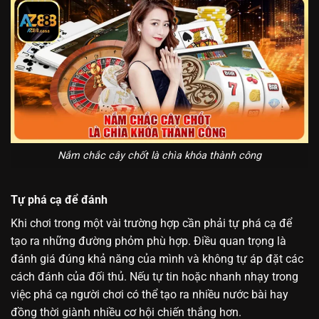
Nắm chắc cây chốt là chìa khóa thành công
Tự phá cạ để đánh
Khi chơi trong một vài trường hợp cần phải tự phá cạ để
tạo ra những đường phỏm phù hợp. Điều quan trọng là
đánh giá đúng khả năng của mình và không tự áp đặt các
cách đánh của đối thủ. Nếu tự tin hoặc nhanh nhạy trong
việc phá cạ người chơi có thể tạo ra nhiều nước bài hay
đồng thời giành nhiều cơ hội chiến thắng hơn.