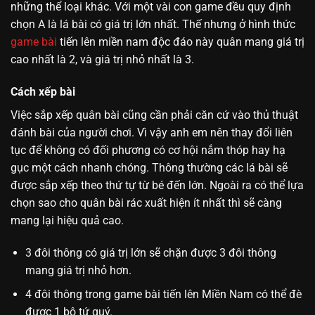
những thể loại khác. Với một vài con game đều quy định
chọn A là lá bài có giá trị lớn nhất. Thế nhưng ở hình thức
game bài
tiến lên miền nam độc đáo này quân mang giá trị
cao nhất là 2, và giá trị nhỏ nhất là 3.
Cách xếp bài
Việc sắp xếp quân bài cũng cần phải căn cứ vào thủ thuật
đánh bài của người chơi. Vì vậy anh em nên thay đổi liên
tục để không có đối phương có cơ hội nắm thóp hay hạ
gục một cách nhanh chóng. Thông thường các lá bài sẽ
được sắp xếp theo thứ tự từ bé đến lớn. Ngoài ra có thể lựa
chọn sao cho quân bài rác xuất hiện ít nhất thì sẽ càng
mang lại hiệu quả cao.
3 đôi thông có giá trị lớn sẽ chặn được 3 đôi thông
mang giá trị nhỏ hơn.
4 đôi thông trong game bài tiến lên Miền Nam có thể đè
được 1 bộ tứ quý.