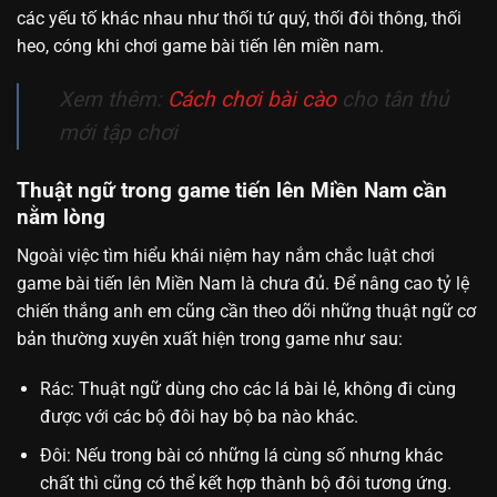
các yếu tố khác nhau như thối tứ quý, thối đôi thông, thối
heo, cóng khi chơi game bài tiến lên miền nam.
Xem thêm:
Cách chơi bài cào
cho tân thủ
mới tập chơi
Thuật ngữ trong game tiến lên Miền Nam cần
nằm lòng
Ngoài việc tìm hiểu khái niệm hay nắm chắc luật chơi
game bài tiến lên Miền Nam là chưa đủ. Để nâng cao tỷ lệ
chiến thắng anh em cũng cần theo dõi những thuật ngữ cơ
bản thường xuyên xuất hiện trong game như sau:
Rác: Thuật ngữ dùng cho các lá bài lẻ, không đi cùng
được với các bộ đôi hay bộ ba nào khác.
Đôi: Nếu trong bài có những lá cùng số nhưng khác
chất thì cũng có thể kết hợp thành bộ đôi tương ứng.