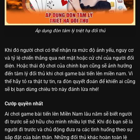
Áp dụng đòn tâm lý triệt hạ đối thủ
Khi đó người chơi có thể nhận ra mức độ ảnh yếu, nguy cơ
và tỷ lệ chiến thắng qua nét mặt hoặc cử chỉ của người đối
diện. Hoặc thái độ chơi của chính bạn cũng sẽ ảnh hưởng
đến tâm lý đối thủ khi chơi game bài tiến lên miền nam. Vì
thế hãy tỏ ra thật tự tin, ra đòn quyết đoán để khiến ai cũng
sẽ bị bạn dùng chiêu trò này đánh lừa nhé!
Cướp quyền nhất
Ai chơi game bài tiến lên Miền Nam lâu năm sẽ biết người
đi trước sẽ sở hữu cho mình nhiều lợi thế. Khi đó bạn sẽ là
người đi trước và chủ động đưa ra các tình huống theo sự
sắp đặt của bản thân. Những đối thủ khác hoàn toàn lệ