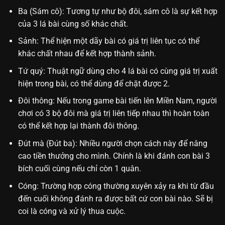
Ba (Sám cô): Tương tự như bộ đôi, sám cô là sự kết hợp
của 3 lá bài cùng số khác chất.
Sảnh: Thể hiện một dãy bài có giá trị liên tục có thể
khác chất nhau để kết hợp thành sảnh.
Tứ quý: Thuật ngữ dùng cho 4 lá bài có cùng giá trị xuất
hiện trong bài, có thể dùng để chặt được 2.
Đôi thông: Nếu trong game bài tiến lên Miền Nam, người
chơi có 3 bộ đôi mà giá trị liên tiếp nhau thì hoàn toàn
có thể kết hợp lại thành đôi thông.
Đút mà (Đút ba): Nhiều người chọn cách này để nâng
cao tiền thưởng cho mình. Chính là khi đánh con bài 3
bích cuối cùng nếu chỉ còn 1 quân.
Cóng: Trường hợp cóng thường xuyên xảy ra khi từ đầu
đến cuối không đánh ra được bất cứ con bài nào. Sẽ bị
coi là cóng và xử lý thua cuộc.