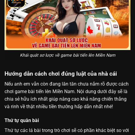
Khái quát sơ lược về game bài tiến lên Miền Nam
Hướng dẫn cách chơi đúng luật của nhà cái
Nếu anh em vẫn còn đang lăn tăn chưa nắm rõ được cách
chơi game bài tiến lên Miền Nam. Nội dung dưới đây sẽ là
chia sẻ hữu ích nhất giúp nâng cao khả năng chiến thắng
và rinh về thật nhiều tiền thưởng hấp dẫn nhất nhé!
Thứ tự quân bài
Thứ tự các lá bài trong trò chơi sẽ có phần khác biệt so với