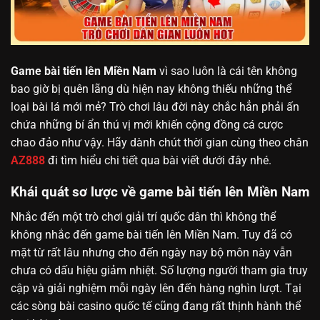
Game bài tiến lên Miền Nam
vì sao luôn là cái tên không
bao giờ bị quên lãng dù hiện nay không thiếu những thể
loại bài lá mới mẻ? Trò chơi lâu đời này chắc hẳn phải ấn
chứa những bí ẩn thú vị mới khiến cộng đồng cá cược
chao đảo như vậy. Hãy dành chút thời gian cùng theo chân
AZ888
đi tìm hiểu chi tiết qua bài viết dưới đây nhé.
Khái quát sơ lược về game bài tiến lên Miền Nam
Nhắc đến một trò chơi giải trí quốc dân thì không thể
không nhắc đến game bài tiến lên Miền Nam. Tuy đã có
mặt từ rất lâu nhưng cho đến ngày nay bộ môn này vẫn
chưa có dấu hiệu giảm nhiệt. Số lượng người tham gia truy
cập và giải nghiệm mỗi ngày lên đến hàng nghìn lượt. Tại
các sòng bài casino quốc tế cũng đang rất thịnh hành thể